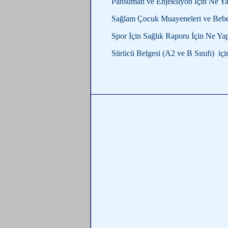
Pansuman ve Enjeksiyon İçin Ne Y
Sağlam Çocuk Muayeneleri ve Bebek
Spor İçin Sağlık Raporu İçin Ne Y
Sürücü Belgesi (A2 ve B Sınıfı) iç