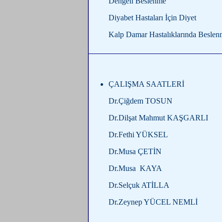
Dengeli Beslenme
Diyabet Hastaları İçin Diyet
Kalp Damar Hastalıklarında Besle
ÇALIŞMA SAATLERİ
Dr.Çiğdem TOSUN
Dr.Dilşat Mahmut KAŞGARLI
Dr.Fethi YÜKSEL
Dr.Musa ÇETİN
Dr.Musa KAYA
Dr.Selçuk ATİLLA
Dr.Zeynep YÜCEL
NEMLİ